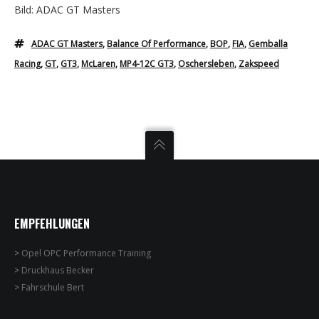
Bild: ADAC GT Masters
ADAC GT Masters
,
Balance Of Performance
,
BOP
,
FIA
,
Gemballa
Racing
,
GT
,
GT3
,
McLaren
,
MP4-12C GT3
,
Oschersleben
,
Zakspeed
EMPFEHLUNGEN
>
Opel OPC Performance Training
>
Druckhaus Becker
>
Fahrschule Bert