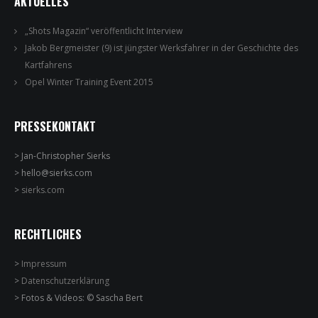
AKTUELLES
„Shots Magazin“ veröffentlicht Interview
Jakob Bergmeister (9) ist jüngster Werksfahrer in der Geschichte des
Kartfahrens
Opel Winter Training Event 2015
PRESSEKONTAKT
> Jan-Christopher Sierks
> hello@sierks.com
>
sierks.com
RECHTLICHES
>
Impressum
>
Datenschutzerklärung
> Fotos & Videos: © Sascha Bert