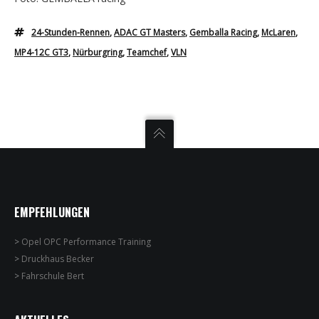
24-Stunden-Rennen
,
ADAC GT Masters
,
Gemballa Racing
,
McLaren
,
MP4-12C GT3
,
Nürburgring
,
Teamchef
,
VLN
EMPFEHLUNGEN
>
Opel OPC Performance Training
>
Druckhaus Becker
>
Fahrschule Bert