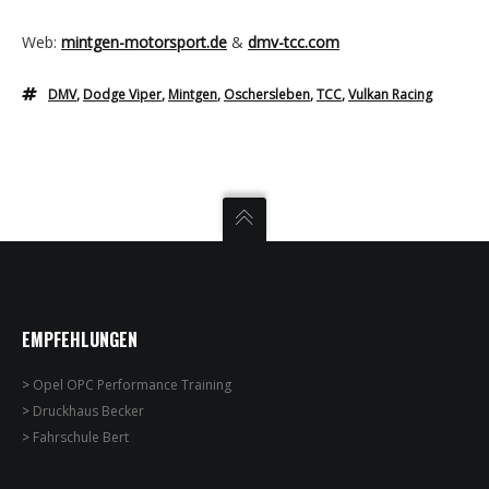
Web:
mintgen-motorsport.de
&
dmv-tcc.com
DMV
,
Dodge Viper
,
Mintgen
,
Oschersleben
,
TCC
,
Vulkan Racing
EMPFEHLUNGEN
>
Opel OPC Performance Training
>
Druckhaus Becker
>
Fahrschule Bert