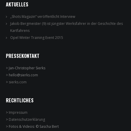
AKTUELLES
„Shots Magazin“ veröffentlicht Interview
Jakob Bergmeister (9) ist jüngster Werksfahrer in der Geschichte des
Kartfahrens
Opel Winter Training Event 2015
PRESSEKONTAKT
> Jan-Christopher Sierks
> hello@sierks.com
>
sierks.com
RECHTLICHES
>
Impressum
>
Datenschutzerklärung
> Fotos & Videos: © Sascha Bert