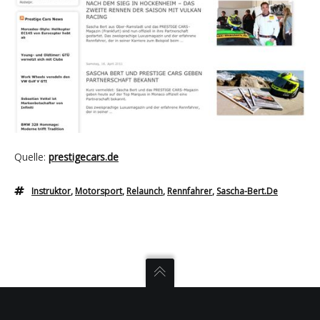
Quelle:
prestigecars.de
Instruktor
,
Motorsport
,
Relaunch
,
Rennfahrer
,
Sascha-Bert.de