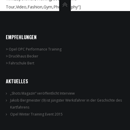
Tour,Video,Fashion,Gym,Photography“]
EMPFEHLUNGEN
>
Opel OPC Performance Training
>
Druckhaus Becker
>
Fahrschule Bert
AKTUELLES
„Shots Magazin“ veröffentlicht Interview
Jakob Bergmeister (9) ist jüngster Werksfahrer in der Geschichte des
Kartfahrens
Opel Winter Training Event 2015